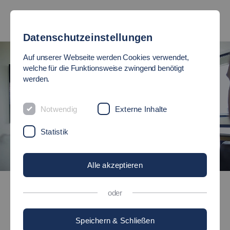
Datenschutzeinstellungen
Auf unserer Webseite werden Cookies verwendet,
welche für die Funktionsweise zwingend benötigt
werden.
Notwendig
Externe Inhalte
Statistik
©
Alle akzeptieren
Bachelor-Studiengänge
Wirtschaftsinformatik
oder
Bachelor of Engineering (B.Eng.)
Speichern & Schließen
WIRTSCHAFTSINFORMATIK