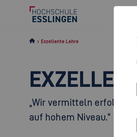
Exzellente Lehre
EXZELLEN
„Wir vermitteln erfolgre
auf hohem Niveau.“