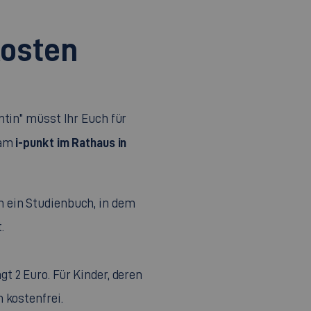
osten
ntin" müsst Ihr Euch für
i-punkt im Rathaus in
 am
 ein Studienbuch, in dem
.
t 2 Euro. Für Kinder, deren
 kostenfrei.