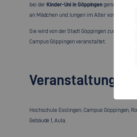
Kinder-Uni in Göppingen
bei der
genau richtig.
an Mädchen und Jungen im Alter von acht bis 
Sie wird von der Stadt Göppingen zusammen 
Campus Göppingen veranstaltet.
Veranstaltungsor
Hochschule Esslingen, Campus Göppingen, Ro
Gebäude 1, Aula.