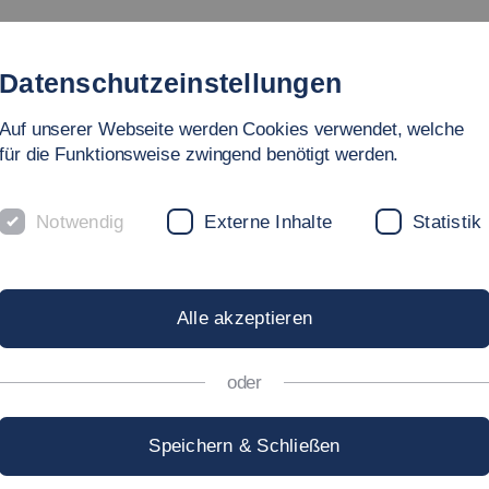
Studium
Hochschule
Forschung
Internationales
Datenschutzeinstellungen
Auf unserer Webseite werden Cookies verwendet, welche
für die Funktionsweise zwingend benötigt werden.
Notwendig
Externe Inhalte
Statistik
R-UNI IN GÖPP
Alle akzeptieren
oder
n und liebe Eltern!
Speichern & Schließen
en Themen? Dann seid Ihr