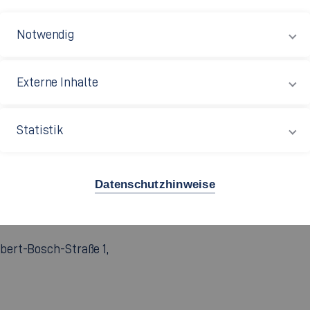
 Die Kinder-Uni richtet sich
zwölf Jahren.
Notwendig
mit der Hochschule am
Externe Inhalte
Statistik
t
Datenschutzhinweise
bert-Bosch-Straße 1,