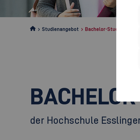
Studienangebot
Bachelor-Studiengänge
BACHELOR
der Hochschule Esslinge