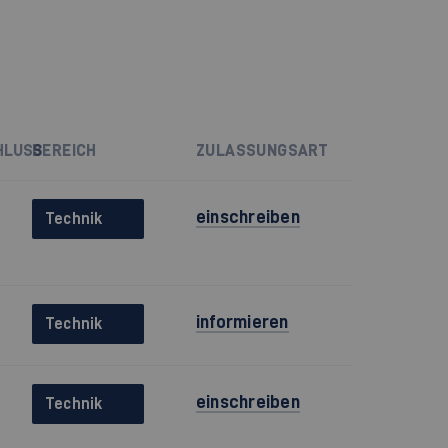
HLUSS
BEREICH
ZULASSUNGSART
einschreiben
Technik
informieren
Technik
einschreiben
Technik