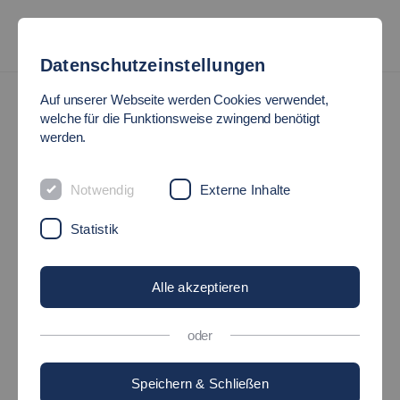
Datenschutzeinstellungen
Nachhaltigkeit
Umweltmanagement
Auf unserer Webseite werden Cookies verwendet,
welche für die Funktionsweise zwingend benötigt
UMWELTMANAGEMENT
werden.
Notwendig
Externe Inhalte
Allgemeine Informationen
Statistik
Umweltleitlinien
Alle akzeptieren
oder
Umwelterklärung
Speichern & Schließen