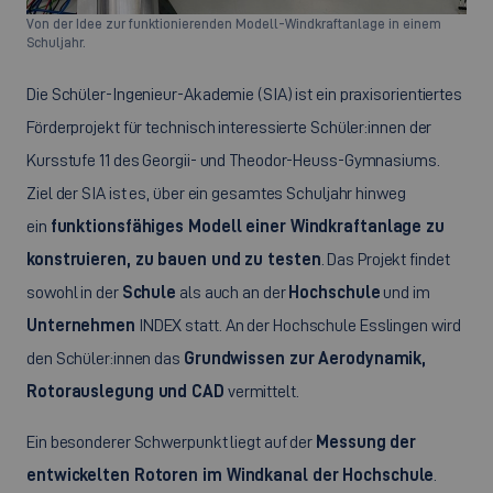
Von der Idee zur funktionierenden Modell-Windkraftanlage in einem
Schuljahr.
Die Schüler-Ingenieur-Akademie (SIA) ist ein praxisorientiertes
Förderprojekt für technisch interessierte Schüler:innen der
Kursstufe 11 des Georgii- und Theodor-Heuss-Gymnasiums.
Ziel der SIA ist es, über ein gesamtes Schuljahr hinweg
ein
funktionsfähiges Modell einer Windkraftanlage zu
konstruieren, zu bauen und zu testen
. Das Projekt findet
sowohl in der
Schule
als auch an der
Hochschule
und im
Unternehmen
INDEX statt. An der Hochschule Esslingen wird
den Schüler:innen das
Grundwissen zur Aerodynamik,
Rotorauslegung und CAD
vermittelt.
Ein besonderer Schwerpunkt liegt auf der
Messung der
entwickelten Rotoren im Windkanal der Hochschule
.