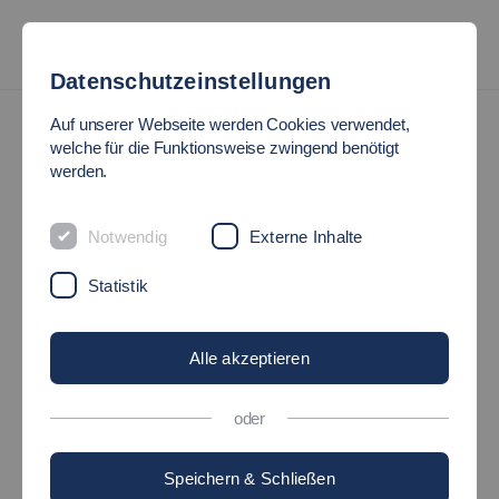
Datenschutzeinstellungen
Schüler-Ingenieur-Akademie
Auf unserer Webseite werden Cookies verwendet,
welche für die Funktionsweise zwingend benötigt
SCHÜLER-INGENIEUR-
werden.
AKADEMIE
Notwendig
Externe Inhalte
Statistik
Angebot am Campus Esslingen
Alle akzeptieren
Angebot am Campus Göppingen
oder
Speichern & Schließen