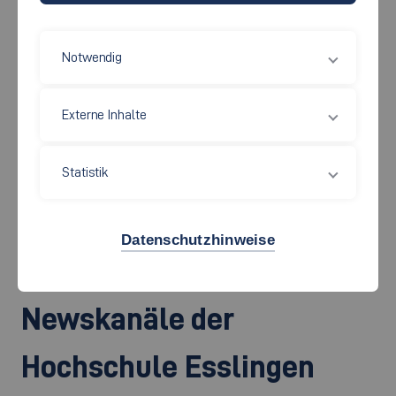
©
Notwendig
Sie wollen über die Hochschule Esslingen berichten oder sind
auf der Suche nach einer Expertenmeinung?
Externe Inhalte
Gerne liefert Ihnen die Pressestelle der Hochschule Esslingen
die benötigten Informationen oder vermittelt Sie an
Statistik
kompetente Gesprächspartnerinnen und –partner zum
gewünschten Thema.
Datenschutzhinweise
Newskanäle der
Hochschule Esslingen