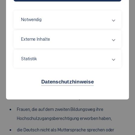
Notwendig
Externe Inhalte
Die Initiative
Technik braucht Vielfalt
an der Hochschule
Esslingen hat das Ziel, den Frauenanteil in technischen und
Statistik
naturwissenschaftlichen Studiengängen zu steigern.
Sie richtet sich insbesondere (aber nicht nur) an:
Datenschutzhinweise
Erststudierende in ihren Familien,
Frauen, die auf dem zweiten Bildungsweg ihre
Hochschulzugangsberechtigung erworben haben,
die Deutsch nicht als Muttersprache sprechen oder