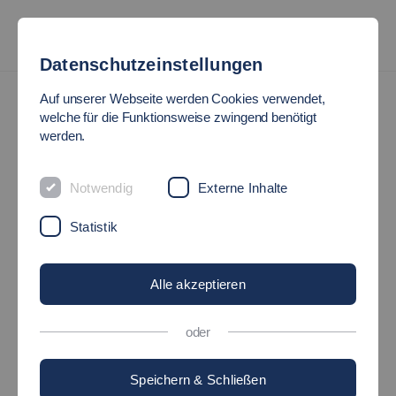
Datenschutzeinstellungen
Technik braucht Vielfalt
Auf unserer Webseite werden Cookies verwendet,
welche für die Funktionsweise zwingend benötigt
TECHNIK BRAUCHT
werden.
VIELFALT
Notwendig
Externe Inhalte
Mehr Frauen in technischen und
Statistik
naturwissenschaftlichen Studiengängen
Alle akzeptieren
oder
Speichern & Schließen