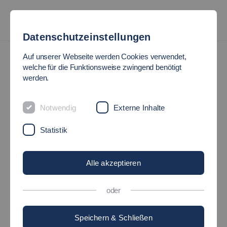
Datenschutzeinstellungen
International
International Training and Teaching Week
Auf unserer Webseite werden Cookies verwendet,
welche für die Funktionsweise zwingend benötigt
[HE INTERNATIONAL
werden.
TRAINING UND TEACHING
Notwendig
Externe Inhalte
WEEK
Statistik
Alle akzeptieren
oder
Speichern & Schließen