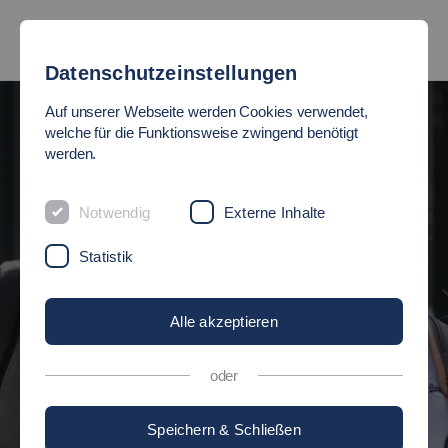
Datenschutzeinstellungen
Auf unserer Webseite werden Cookies verwendet,
FREIE
welche für die Funktionsweise zwingend benötigt
werden.
STUDIENPLÄTZE
EN!
Notwendig
Externe Inhalte
Statistik
im Wintersemester 2026/27
start im
6/27.
Alle akzeptieren
Studienplatz sichern
oder
Speichern & Schließen