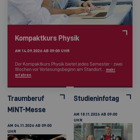
Kompaktkurs Physik
AM 14.09.2026 AB 09:00 UHR
Der Kompaktkurs Physik bietet jedes Semester - zwei
Wochen vor Vorlesungsbeginn am Standort…
mehr
erfahren
Traumberuf
Studieninfotag
MINT-Messe
AM 18.11.2026 AB 09:00
UHR
AM 04.11.2026 AB 09:00
UHR