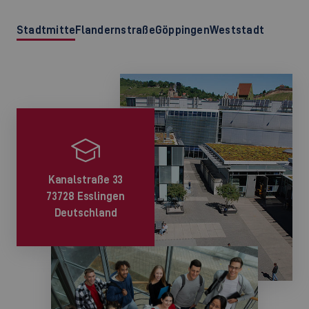
Stadtmitte
Flandernstraße
Göppingen
Weststadt
Kanalstraße 33
73728 Esslingen
Deutschland