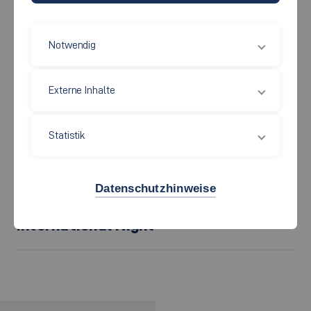
Zusatzqualifikation in Form eines Zertifikats an.
Notwendig
International Friends
Externe Inhalte
Interkulturelle Trainings
Statistik
Interkulturelles Zertifikat
Datenschutzhinweise
International Night