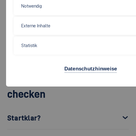
Beispiel Abitur
oder eine andere entsprechende Qualifikation
Notwendig
(
berufliche Qualifikationen
,
ausländischen
Abschluss
), und hast Dich für einen oder mehrere
Bachelor-
Externe Inhalte
Studiengänge
an unserer Hochschule entschieden? Dann
hast Du
den ersten Schritt
schon gemacht. Prüfe nun als
Statistik
erstes, ob es für den gewählten Studiengang spezielle
Voraussetzungen gibt und ob diese für Dich relevant sind.
Datenschutzhinweise
1. Voraussetzungen
checken
Startklar?