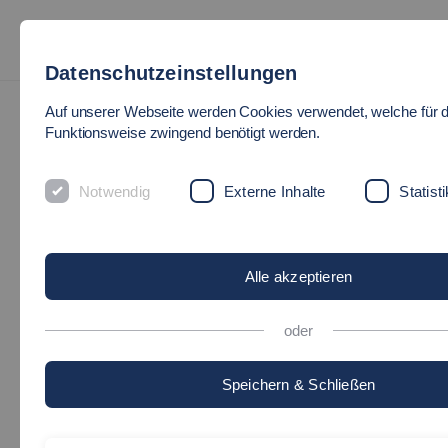
Datenschutzeinstellungen
Bachelorstudiengänge
Auf unserer Webseite werden Cookies verwendet, welche für d
Bewerben mit Hochschulzugangsberechtigung (zum Beispiel
Funktionsweise zwingend benötigt werden.
Abitur)
Notwendig
Externe Inhalte
Statisti
SO BEWIRBST DU DICH
Auf einen Blick
Alle akzeptieren
oder
©
Speichern & Schließen
Du hast eine
Hochschulzugangsberechtigung
, also
zum