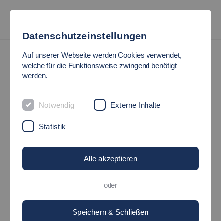
Datenschutzeinstellungen
Auf unserer Webseite werden Cookies verwendet,
welche für die Funktionsweise zwingend benötigt
PARTNERHOCHSCHULE
werden.
SPITZENSPORT
Notwendig
Externe Inhalte
Förderung von Spitzensportlern
Statistik
Alle akzeptieren
©
oder
Sportliche Höchstleistungen setzen einen immensen zeitlichen
Aufwand voraus. Um aktive Spitzensportler dabei zu
Speichern & Schließen