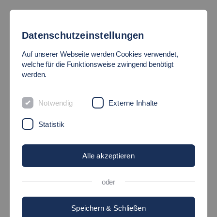
Datenschutzeinstellungen
Mentoring und Coaching
Auf unserer Webseite werden Cookies verwendet,
welche für die Funktionsweise zwingend benötigt
MENTORING UND
werden.
COACHING
Notwendig
Externe Inhalte
Statistik
Alle akzeptieren
oder
Mentoringprogramm CrossMentES
Speichern & Schließen