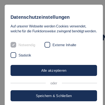
Datenschutzeinstellungen
Hochschulkommunikation
Auf unserer Webseite werden Cookies verwendet,
welche für die Funktionsweise zwingend benötigt werden.
HOCHSCHULKOMMUNIKATIO
Notwendig
Externe Inhalte
Statistik
Allgemeine Informationen
Alle akzeptieren
oder
Unsere Aufgaben
Speichern & Schließen
Unser Team