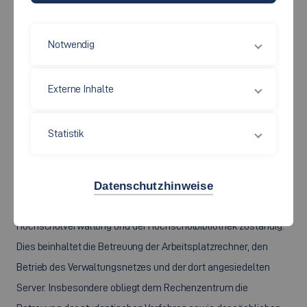
Verwaltung und der Betrieb der Datenverarbeitungsanlagen,
sowie die Betreuung der zentralen Rechner und bestimmter
Notwendig
Server mit Spezialfunktionen sowie aller vom Rechenzentrum
beschafften Programmsysteme der Hochschule.
Externe Inhalte
Bei Fragen zum Hochschulnetz (LAN, WLAN, VPN-Zugang) oder
den zentralen Diensten (Email, Dateidienste, Web-Dienste,
Statistik
Benutzerverwaltung, DNS) wenden Sie sich an das
Rechenzentrum.
Datenschutzhinweise
Das Rechenzentrum ist auch für die EDV-Belange der
Hochschulverwaltung und der Hochschulbibliothek zuständig.
Dies beinhaltet die Betreuung der Arbeitsplatzrechner, den
Betrieb des Verwaltungsnetzes und der dort angesiedelten
Server. Insbesondere obliegt dem Rechenzentrum die