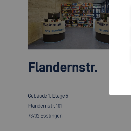
Flandernstr.
Gebäude 1, Etage 5
Flandernstr. 101
73732 Esslingen