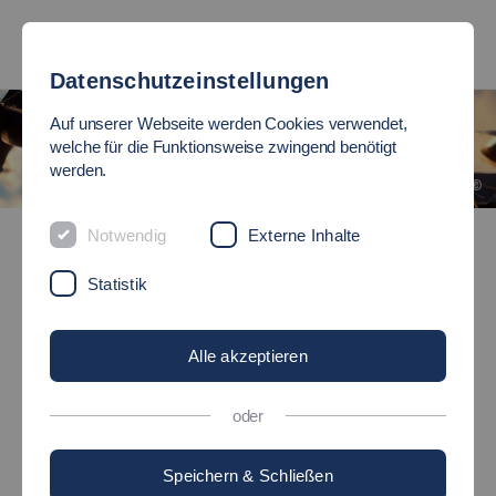
Datenschutzeinstellungen
Auf unserer Webseite werden Cookies verwendet,
welche für die Funktionsweise zwingend benötigt
werden.
©
Graduiertenfeier
Notwendig
Externe Inhalte
Statistik
GRADUIERTENFEIER
Wir verabschieden unsere Absolventinnen und
Alle akzeptieren
Absolventen!
oder
Graduiertenfeier für das
Speichern & Schließen