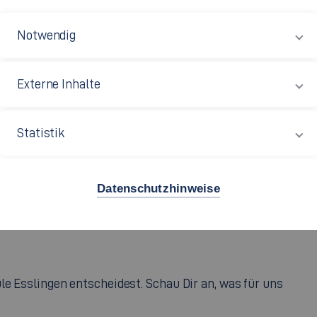
Zulassungsbestätigung per E-Mail erhalten und ein
Notwendig
n. Bitte schaue regelmäßig in Deinen Account
e
- hier findest Du wichtige Informationen zur
Externe Inhalte
 Zulassungsbescheid herunterladen.
Statistik
Bilde
Hoch
Datenschutzhinweise
le Esslingen entscheidest. Schau Dir an, was für uns