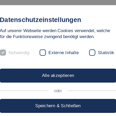
Studium
Hochschule
Forschung
Internationales
Datenschutzeinstellungen
Auf unserer Webseite werden Cookies verwendet, welche
für die Funktionsweise zwingend benötigt werden.
Notwendig
Externe Inhalte
Statistik
BST DU DICH E
Alle akzeptieren
oder
id erhalten?
Speichern & Schließen