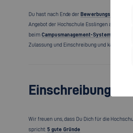
Bewerbungsfrist
Du hast nach Ende der
eine 
Angebot der Hochschule Esslingen angenomme
Campusmanagement-System HEonlin
beim
Zulassung und Einschreibung und kannst den
Einschreibung
Wir freuen uns, dass Du Dich für die Hochschu
5 gute Gründe
spricht: