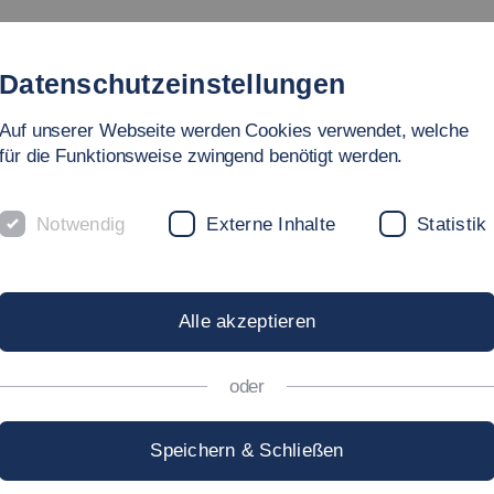
Studium
Hochschule
Forschung
Internati
Datenschutzeinstellungen
Auf unserer Webseite werden Cookies verwendet, welche
für die Funktionsweise zwingend benötigt werden.
Notwendig
Externe Inhalte
Statistik
Alle akzeptieren
oder
gen
Forschung
International
Hochschule
Studium
Fakultäte
Speichern & Schließen