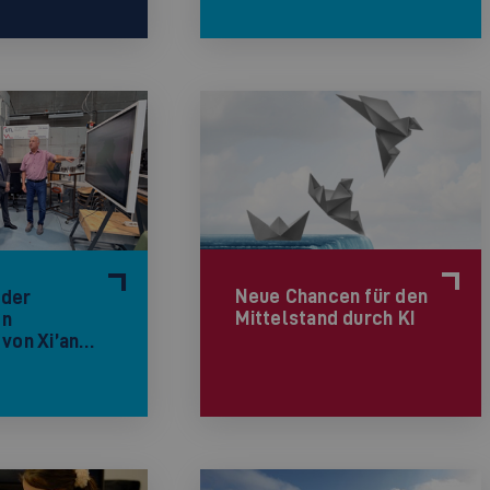
Neue Chancen für den
 der
Mittelstand durch KI
en
 von Xi’an…