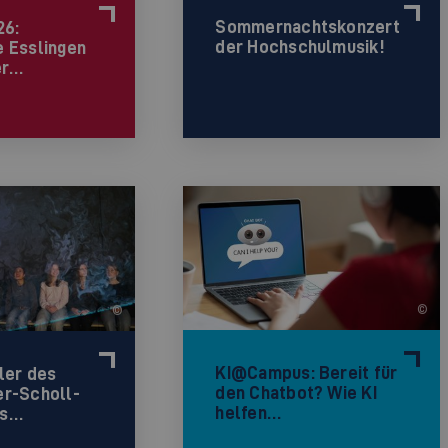
Sommernachtskonzert
26:
der Hochschulmusik!
 Esslingen
er…
©
©
KI@Campus: Bereit für
ler des
den Chatbot? Wie KI
r-Scholl-
helfen…
ms…