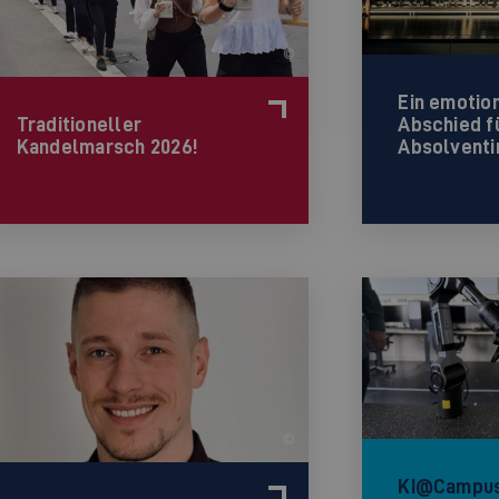
©
Ein emotio
Abschied fü
Traditioneller
Absolvent
Kandelmarsch 2026!
©
KI@Campus: