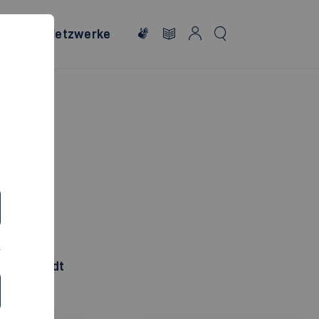
onales
Netzwerke
n
Weststadt