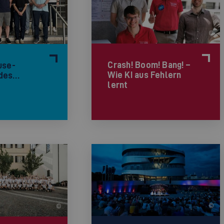
©
Crash! Boom! Bang! –
use-
Wie KI aus Fehlern
 des…
lernt
©
©