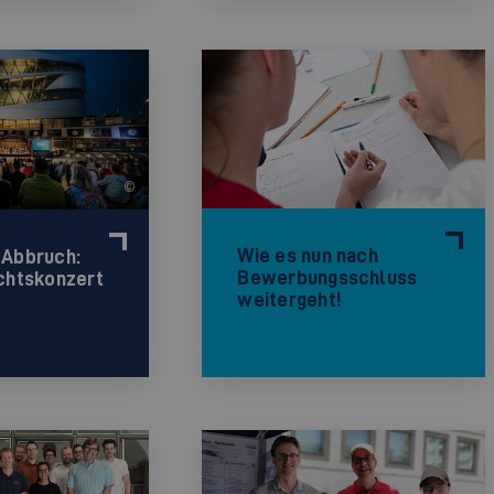
©
©
Wie es nun nach
 Abbruch:
Bewerbungsschluss
htskonzert
weitergeht!