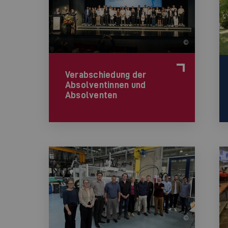
©
Verabschiedung der
Absolventinnen und
Absolventen
©