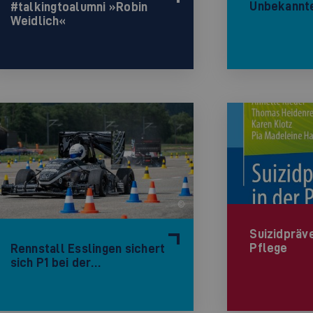
Unbekannt
#talkingtoalumni »Robin
Weidlich«
©
Suizidpräve
Pflege
Rennstall Esslingen sichert
sich P1 bei der…