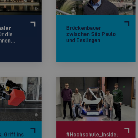
©
©
Brückenbauer
naler
zwischen São Paulo
r die
und Esslingen
innen…
©
#Hochschule_Inside:
 Griff ins