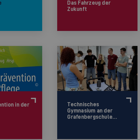
Das Fahrzeug der
e
Zukunft
©
Technisches
ntion in der
Gymnasium an der
Grafenbergschule…