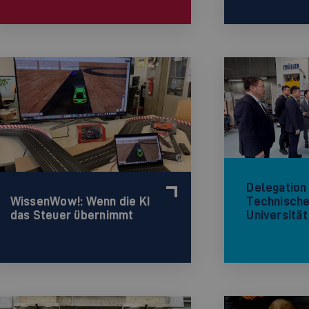
©
Delegation
Technisch
WissenWow!: Wenn die KI
Universität
das Steuer übernimmt