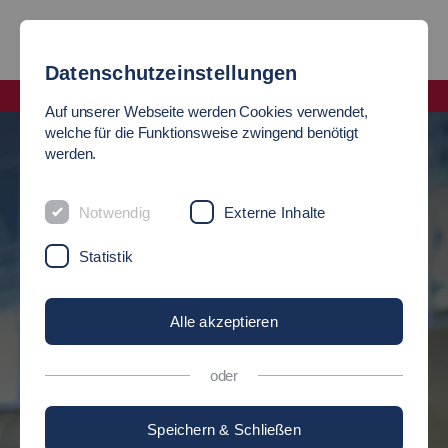
Datenschutzeinstellungen
Fakultät Soziale Arbeit, Bildung und Pflege
Auf unserer Webseite werden Cookies verwendet,
welche für die Funktionsweise zwingend benötigt
werden.
STUDIEREN
OMMEN
Notwendig
Externe Inhalte
Soziale Arbeit, Bildung und Pflege
iale Arbeit, Bildung
Statistik
Sie haben die Auswahl aus 5 Bachelorstudiengängen und 4
Alle akzeptieren
Masterstudiengängen.
en der Fakultät.
ingen-Flandernstraße.
oder
Jetzt informieren
Speichern & Schließen