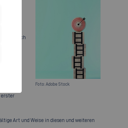
 UND
en Sie sich
räche
innen aus
Foto: Adobe Stock
ps und
 erster
fältige Art und Weise in diesen und weiteren