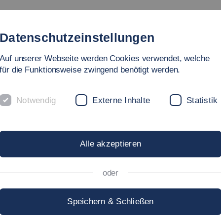
Studium
Hochschule
Forschung
Internationales
Datenschutzeinstellungen
Auf unserer Webseite werden Cookies verwendet, welche
für die Funktionsweise zwingend benötigt werden.
Notwendig
Externe Inhalte
Statistik
D VERANSTAL
Alle akzeptieren
oder
CAREER DAYS
–
ALLES 
Speichern & Schließen