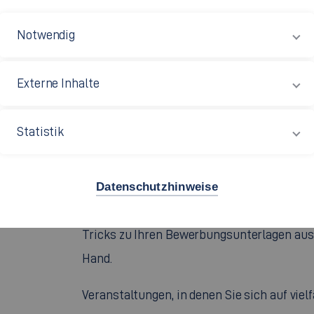
THEMA PRAXIS, BERUF
KARRIERE
Notwendig
Externe Inhalte
Durch unsere Workshops und Vorträge könn
auf Ihre Bewerbung und Vorstellungsgesp
Statistik
perfekt vorbereiten. In persönlichen
Bewerbungsmappenchecks mit
Personalreferent:innen und Fachvertreter:
Datenschutzhinweise
Unternehmen erhalten Sie individuelle Tip
Tricks zu Ihren Bewerbungsunterlagen aus
Hand.
Veranstaltungen, in denen Sie sich auf viel