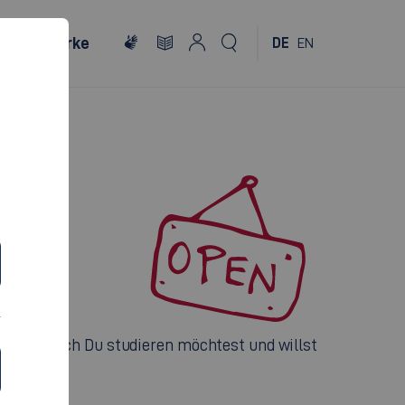
Netzwerke
DE
EN
AG
welches Fach Du studieren möchtest und willst