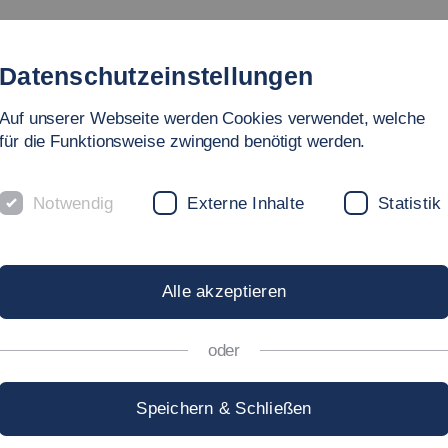
Studium
Hochschule
Forschung
Internationales
Datenschutzeinstellungen
Auf unserer Webseite werden Cookies verwendet, welche
für die Funktionsweise zwingend benötigt werden.
Notwendig
Externe Inhalte
Statistik
NFORMATIONST
Alle akzeptieren
oder
, welcher Studiengang es sein soll? Oder Du weißt schon, 
Speichern & Schließen