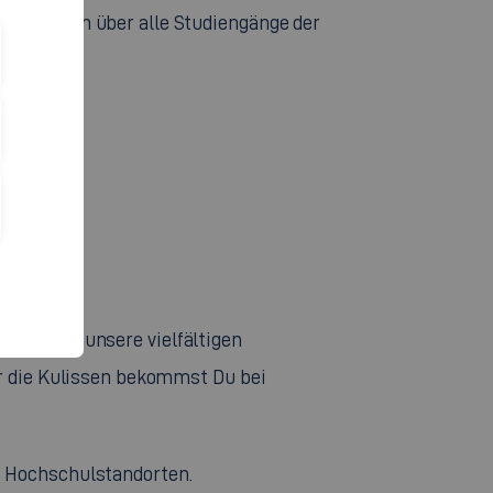
nst Du Dich über alle Studiengänge der
bei dem du unsere vielfältigen
er die Kulissen bekommst Du bei
i Hochschulstandorten.