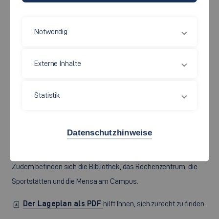
Notwendig
Externe Inhalte
Statistik
Am Campus Esslingen Flandernstraße lernen und forschen die
Studierenden in den Fakultäten
Wirtschaft und Technik
,
Informatik und Informationstechnik
sowie
Soziale
Datenschutzhinweise
Arbeit, Bildung und Pflege
.
Zudem befinden sich die Bibliothek, das Rechenzentrum, die
Sportstätten und die Mensa am Campus.
Der Lageplan als PDF
hilft Ihnen, sich zurecht zu finden.