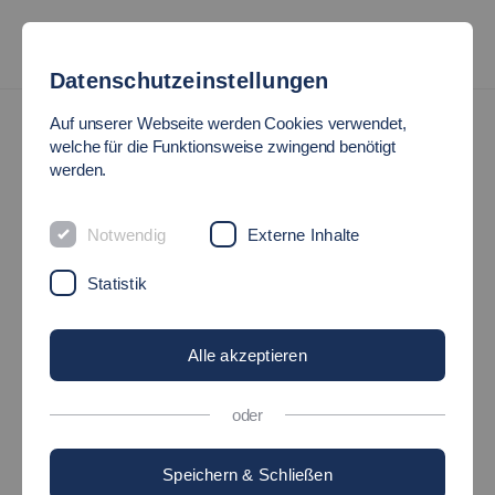
Datenschutzeinstellungen
Standorte
Campus Esslingen Flandernstraße
Auf unserer Webseite werden Cookies verwendet,
welche für die Funktionsweise zwingend benötigt
CAMPUS
werden.
ESSLINGEN
Notwendig
Externe Inhalte
FLANDERNSTRASSE
Statistik
Der Standort liegt nahe der Esslinger Burg und
bietet einen weiten Blick über die Stadt
Alle akzeptieren
oder
Speichern & Schließen