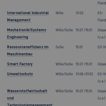
Fland
International Industrial
WiSe
31.03.
ES-
Management
Fland
Mechatronik/Systems
WiSe/SoSe
15.07./15.01.
Göpp
Engineering
(u.a.)
Ressourceneffizienz im
SoSe
15.01.
ES-S
Maschinenbau
Smart Factory
WiSe/SoSe
15.07./15.01.
Göpp
Umweltschutz
WiSe/SoSe
31.08./29.02.
ES-S
(u.a.)
Wasserstoffwirtschaft
WiSe/SoSe
15.07./15.01.
Göpp
und
(u.a.)
Technologiemanagement