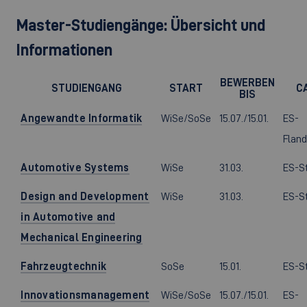
Master-Studiengänge: Übersicht und
Informationen
BEWERBEN
STUDIENGANG
START
C
BIS
Angewandte Informatik
WiSe/SoSe
15.07./15.01.
ES-
Fland
Automotive Systems
WiSe
31.03.
ES-S
Design and Development
WiSe
31.03.
ES-S
in Automotive and
Mechanical Engineering
Fahrzeugtechnik
SoSe
15.01.
ES-S
Innovationsmanagement
WiSe/SoSe
15.07./15.01.
ES-