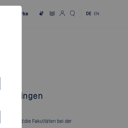
Netzwerke
DE
EN
e Esslingen
chule und die Fakultäten bei der