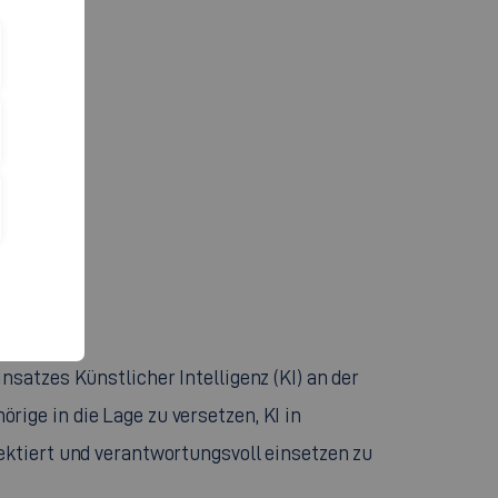
nsatzes Künstlicher Intelligenz (KI) an der
ige in die Lage zu versetzen, KI in
ektiert und verantwortungsvoll einsetzen zu