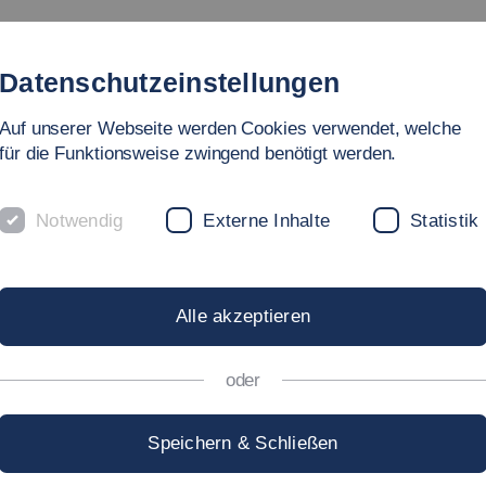
Studium
Hochschule
Forschung
Internationales
Datenschutzeinstellungen
Auf unserer Webseite werden Cookies verwendet, welche
für die Funktionsweise zwingend benötigt werden.
Notwendig
Externe Inhalte
Statistik
Alle akzeptieren
he Einrichtungen der Hochschul
oder
Speichern & Schließen
en (ZWE) der Hochschule Esslingen unterstützen die Hochs