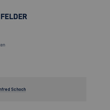
NFELDER
ten
anfred Schoch