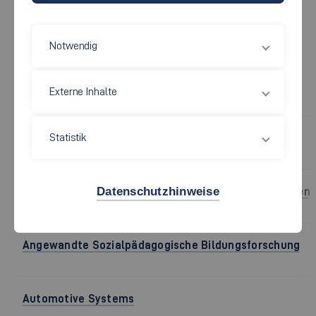
Alle
Technik
Wirtschaft
Soziales
Notwendig
Externe Inhalte
STUDIENGANG
Statistik
Angewandte Informatik
Datenschutzhinweise
Angewandte Oberflächen und Materialwissenschaften
Angewandte Sozialpädagogische Bildungsforschung
Automotive Systems