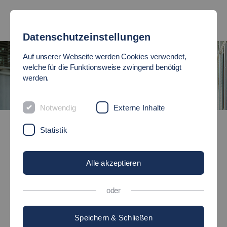
Datenschutzeinstellungen
Auf unserer Webseite werden Cookies verwendet,
welche für die Funktionsweise zwingend benötigt
werden.
Notwendig
Externe Inhalte
Studienangebot
Master-Studiengänge
Statistik
Alle akzeptieren
MASTER-
STUDIENGÄNGE
oder
der Hochschule Esslingen
Speichern & Schließen