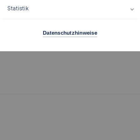
ologien (SIEET)
lter Czarnetzki