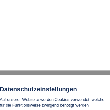
Factory
ff- und Fügetechnik an der Hochschule Esslingen
Peter Häfele