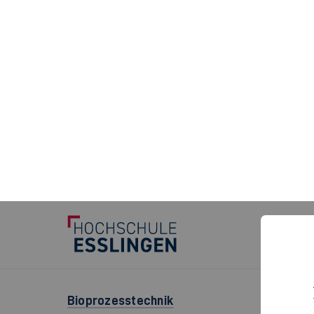
Automatisierung und Robotik für die Smart 
Leitung: Prof. Dr.-Ing. Sascha Röck
Bauteilfestigkeit und -sicherheit, Werksto
Leitung: Dr.-Ing. Stephan Issler, Prof. Dr.-Ing. 
Bioprozesstechnik