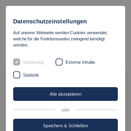
Datenschutzeinstellungen
Beratung
Auf unserer Webseite werden Cookies verwendet,
welche für die Funktionsweise zwingend benötigt
BERATUNG
werden.
vor, während und nach Ihrem Studium
Notwendig
Externe Inhalte
Statistik
Alle akzeptieren
oder
Speichern & Schließen