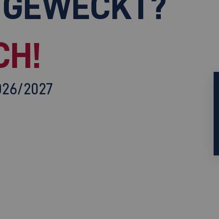
 GEWECKT?
CH!
026/2027