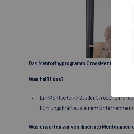
Mentoringprogramm CrossMentES
Das
der Ho
Was heißt das?
Ein
Mentee
(eine Studentin oder ein Stud
Führungskraft aus einem Unternehmen)
Was erwarten wir von Ihnen als Mentorinnen