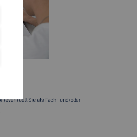
t.
 (eventuell Sie als Fach- und/oder
.