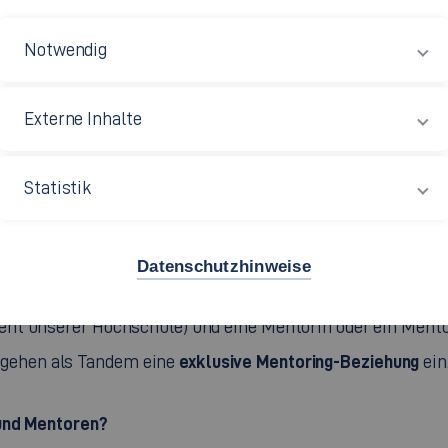
Notwendig
Externe Inhalte
Statistik
ist als
One-to-one-Mentoring
chschule Esslingen
konzipier
Datenschutzhinweise
ent unserer Hochschule) und eine Mentorin oder ein Mentor
exklusive Mentoring-Beziehung
 gehen als Tandem eine
ein
 und Mentoren?