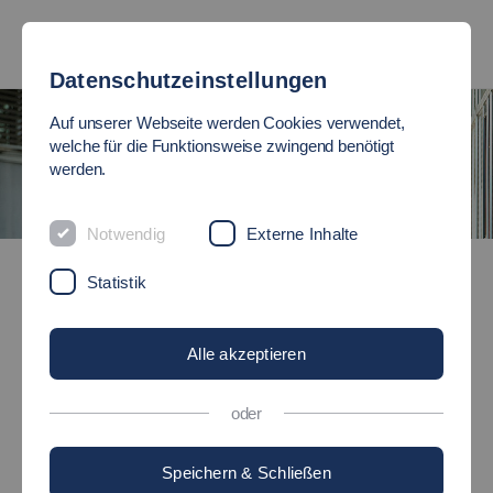
Datenschutzeinstellungen
Auf unserer Webseite werden Cookies verwendet,
welche für die Funktionsweise zwingend benötigt
werden.
Notwendig
Externe Inhalte
Studienangebot
Bachelor-Studiengänge
Statistik
Alle akzeptieren
BACHELOR-
STUDIENGÄNGE
oder
der Hochschule Esslingen
Speichern & Schließen