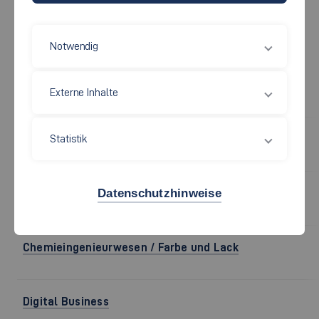
Alle
Technik
Wirtschaft
Soziales
Notwendig
Externe Inhalte
STUDIENGANG
Statistik
Automatisierungstechnik und Produktionsinformatik
Datenschutzhinweise
Biotechnologie
Chemieingenieurwesen / Farbe und Lack
Digital Business