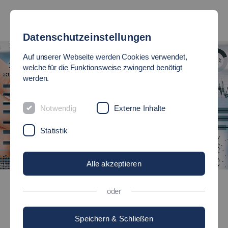
Datenschutzeinstellungen
Auf unserer Webseite werden Cookies verwendet,
welche für die Funktionsweise zwingend benötigt
werden.
Notwendig
Externe Inhalte
Statistik
©
Alle akzeptieren
Bachelor-Studiengänge
Digital Business, Bachelor Studium
oder
Bachelor of Science (B.Sc.)
Speichern & Schließen
DIGITAL BUSINESS