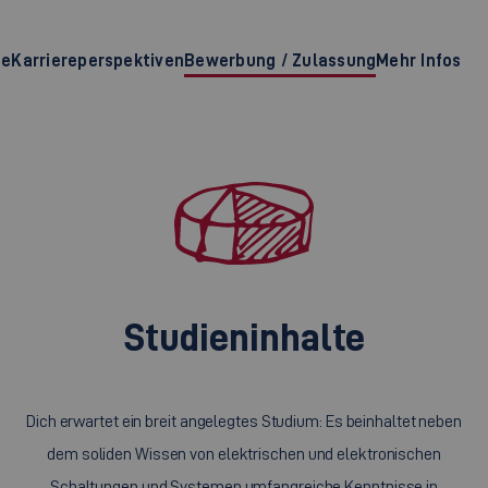
te
Karriereperspektiven
Bewerbung / Zulassung
Mehr Infos
Studieninhalte
Dich erwartet ein breit angelegtes Studium: Es beinhaltet neben
dem soliden Wissen von elektrischen und elektronischen
Schaltungen und Systemen umfangreiche Kenntnisse in