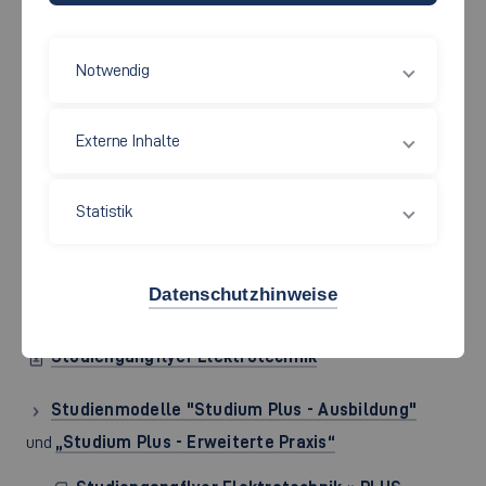
ELEKTROTECHNIK
Notwendig
Elektromobilität, Medizintechnik, Smart Factory, Wind- und
Solarkraftwerke, intelligente Haushaltsgeräte, E-Bikes: Das
Externe Inhalte
sind die Zukunftsthemen, die Du nach dem Abschluss des
Studiums Elektrotechnik mitgestalten wirst. Der vielseitige
Bereich zeichnet sich durch hohe Innovationskraft und
Statistik
immer komplexere Produkte aus: Das ist Deine Chance,
denn Ingenieurinnen und Ingenieure der Elektrotechnik
Datenschutzhinweise
werden dringend gesucht.
Studiengangflyer Elektrotechnik
Studienmodelle "Studium Plus - Ausbildung"
und
„Studium Plus - Erweiterte Praxis“