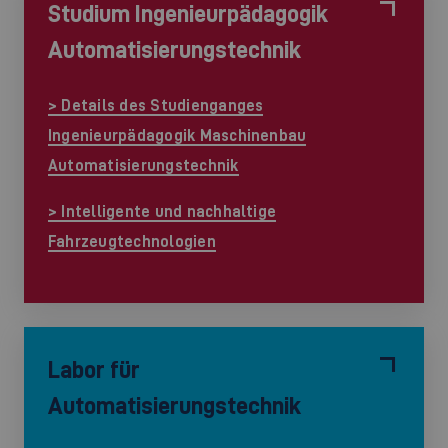
Studium Ingenieurpädagogik
Automatisierungstechnik
> Details des Studienganges
Ingenieurpädagogik Maschinenbau
Automatisierungstechnik
> Intelligente und nachhaltige
Fahrzeugtechnologien
Labor für
Automatisierungstechnik