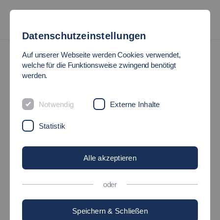
Datenschutzeinstellungen
Auf unserer Webseite werden Cookies verwendet,
welche für die Funktionsweise zwingend benötigt
ERSTE TAGE AM CAMPUS
werden.
Notwendig
Externe Inhalte
Statistik
©
Alle akzeptieren
Die Vorlesungen im Wintersemester 2026/2027 starten
oder
am 28. September 2026.
Die Hochschule Esslingen heißt ihre Erstsemester-
Speichern & Schließen