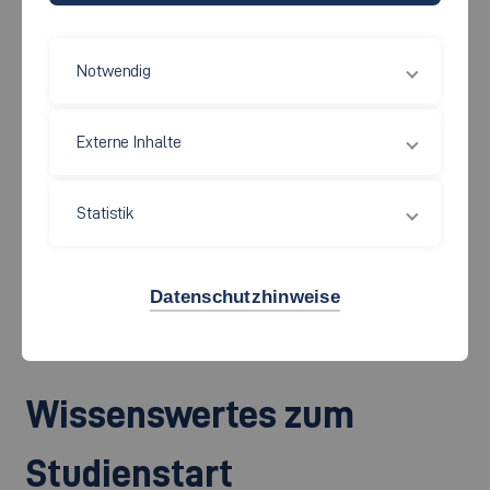
Studierenden ganz herzlich willkommen!
Am ersten Vorlesungstag begrüßt die Hochschule alle "Erstis"
Notwendig
gemeinsam in einem feierlichen Rahmen. Bei
der
Erstsemesterbegrüßung am Montag, 28. September
Externe Inhalte
2026, um 9:15 Uhr (Markt der Möglichkeiten ab 8:30 Uhr)
,
erhalten die neuen Studierenden wichtige Informationen und
Statistik
erfahren von interessanten Möglichkeiten rund um das
Studium an der Hochschule Esslingen.
Datenschutzhinweise
Treffpunkt:
Neckar Forum
, Ebershaldenstraße 12, 73728
Esslingen am Neckar
Wissenswertes zum
Studienstart