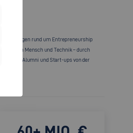
 für alle Fragen rund um Entrepreneurship
UN
– nah an Mensch und Technik – durch
rbeitende, Alumni und Start-ups von der