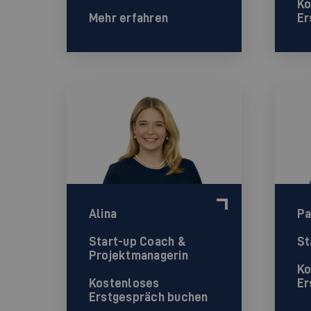
Ko
Mehr erfahren
Er
Alina
Pa
Start-up Coach &
St
Projektmanagerin
Ko
Kostenloses
Er
Erstgespräch buchen