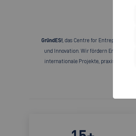
GründES!
, das Centre for Entrepreneursh
und Innovation. Wir fördern Entrepren
internationale Projekte, praxisnahe Wo