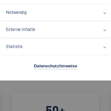
Notwendig
Externe Inhalte
ip der Hochschule Esslingen, ist die zentrale Anlaufstelle
T
eur-Spirit und verantwortungsvolles unternehmerisches
Statistik
rkshops und Events. Dabei begleiten wir Studierende, Mita
ersten Idee bis zur Umsetzung ihrer Gründungsvorhaben.
Datenschutzhinweise