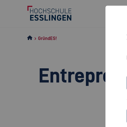
GründES!
Entrepren