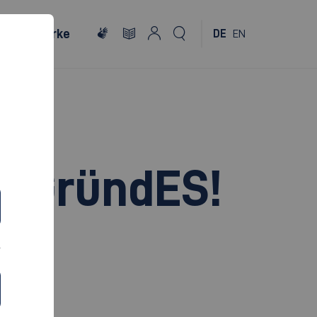
Netzwerke
DE
EN
m GründES!