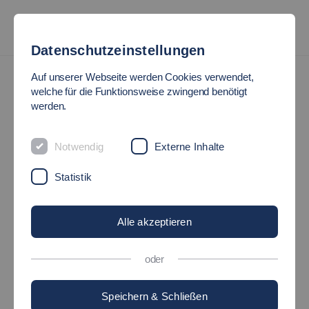
Datenschutzeinstellungen
Studienangebot
Studium Plus Modelle
Studienmodell COM
Auf unserer Webseite werden Cookies verwendet,
welche für die Funktionsweise zwingend benötigt
STUDIENMODELL COM
werden.
Das praxisbegleitende "Studium + erweiterte
Notwendig
Externe Inhalte
Praxis"
Statistik
Alle akzeptieren
oder
©
Speichern & Schließen
Die Hochschule Esslingen bietet für fünf Studiengänge das