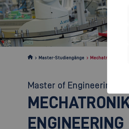
Master-Studiengänge
Mechatronik/Syst
Master of Engineering (M.
MECHATRONIK
ENGINEERING