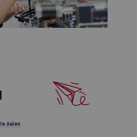
©
g
le Aalen
.