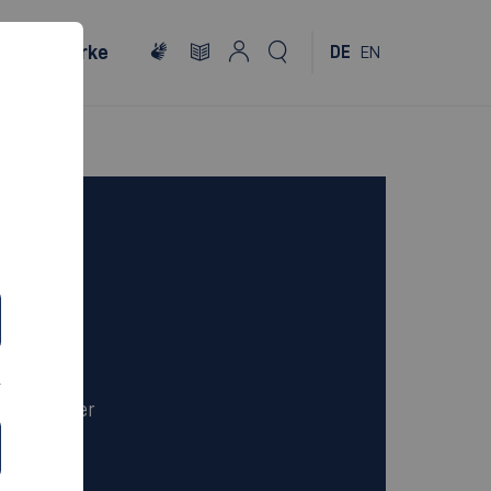
Netzwerke
DE
EN
Campus
Göppingen
Aalen
Dauer
3 Semester
Sprache