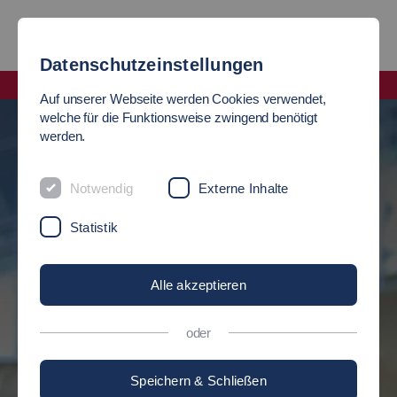
Datenschutzeinstellungen
Fakultät Soziale Arbeit, Bildung und Pflege
Auf unserer Webseite werden Cookies verwendet,
welche für die Funktionsweise zwingend benötigt
werden.
STUDIEREN
OMMEN
Notwendig
Externe Inhalte
Soziale Arbeit, Bildung und Pflege
iale Arbeit, Bildung
Statistik
Sie haben die Auswahl aus 5 Bachelorstudiengängen und 4
Alle akzeptieren
Masterstudiengängen.
en der Fakultät.
ngen-Flandernstraße.
oder
Jetzt informieren
Speichern & Schließen