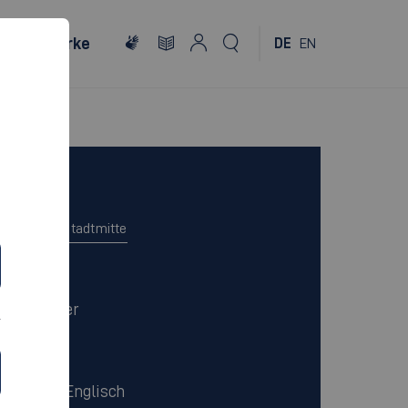
Netzwerke
DE
EN
Campus
Esslingen Stadtmitte
Dauer
7 Semester
Sprache
Deutsch/Englisch