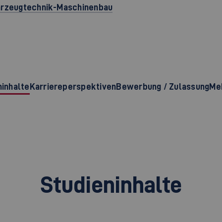
ahrzeugtechnik-Maschinenbau
ninhalte
Karriereperspektiven
Bewerbung / Zulassung
Meh
Studieninhalte