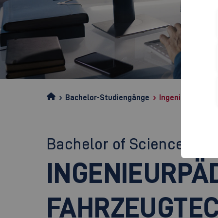
Bachelor-Studiengänge
Ingenieurpädago
Bachelor of Science (B.Sc
INGENIEURPÄ
FAHRZEUGTEC