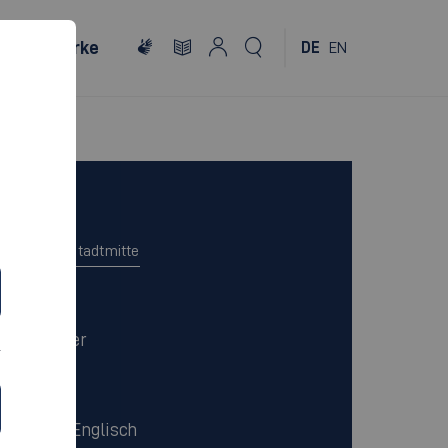
Netzwerke
DE
EN
Campus
Esslingen Stadtmitte
Dauer
7 Semester
Sprache
Deutsch/Englisch