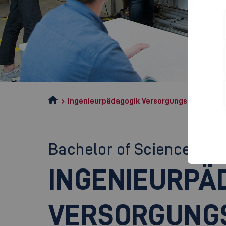
Ingenieurpädagogik Versorgungstechnik-M
Bachelor of Science (B.Sc
INGENIEURPÄ
VERSORGUNG