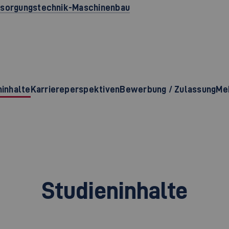
ersorgungstechnik-Maschinenbau
ninhalte
Karriereperspektiven
Bewerbung / Zulassung
Meh
Studieninhalte