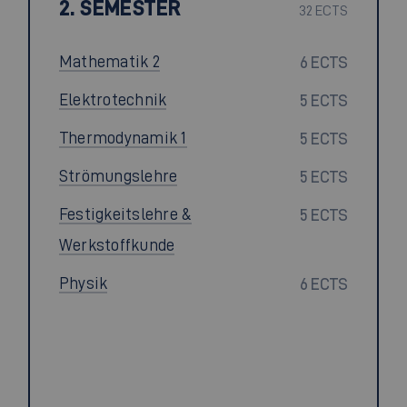
2. SEMESTER
32 ECTS
Mathematik 2
6 ECTS
Elektrotechnik
5 ECTS
Thermodynamik 1
5 ECTS
Strömungslehre
5 ECTS
Festigkeitslehre &
5 ECTS
Werkstoffkunde
Physik
6 ECTS