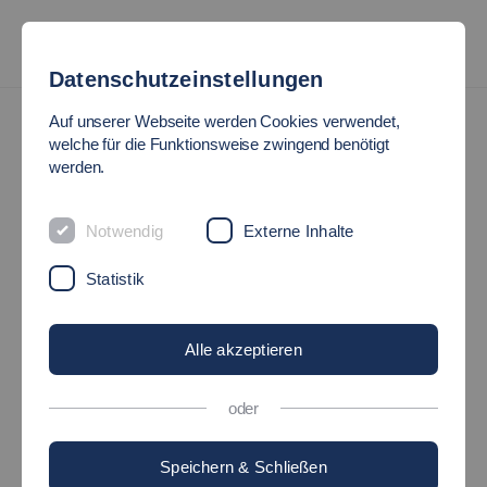
Datenschutzeinstellungen
Projekt HE-Personal
Neuigkeiten
Auf unserer Webseite werden Cookies verwendet,
welche für die Funktionsweise zwingend benötigt
NEUIGKEITEN
werden.
Notwendig
Externe Inhalte
Hier können Sie sich in unsere
Newsletter
eintragen und
erfahren
Neuigkeiten
aus dem Projekt.
Statistik
Neuigkeiten
Alle akzeptieren
oder
Fördermittel beantragen mit
Köpfchen
Speichern & Schließen