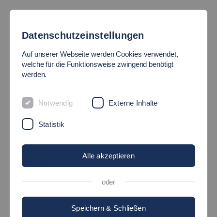
Datenschutzeinstellungen
News
Auf unserer Webseite werden Cookies verwendet,
welche für die Funktionsweise zwingend benötigt
werden.
ERFOLGREICHE
PROMOTION VON SIMON
Notwendig
Externe Inhalte
Statistik
HAGMEYER
Alle akzeptieren
12.05.2025
Hochschule - Studium - Maschinen und Systeme
oder
Speichern & Schließen