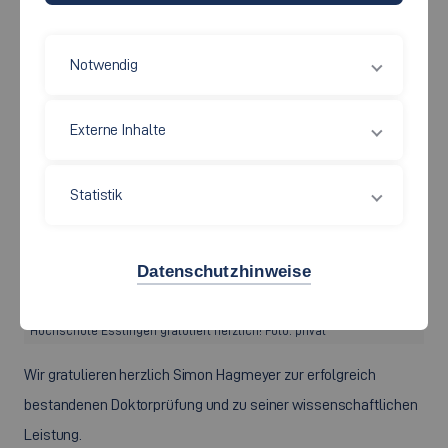
Notwendig
Externe Inhalte
Statistik
Datenschutzhinweise
©
Simon Hagmeyer nach bestandener Doktorprüfung mit Hut! Die
Hochschule Esslingen gratuliert herzlich! Foto: privat
Wir gratulieren herzlich Simon Hagmeyer zur erfolgreich
bestandenen Doktorprüfung und zu seiner wissenschaftlichen
Leistung.