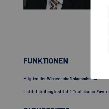
Cam
Rau
Rob
730
+
FUNKTIONEN
Mitglied der Wissenschaftskommission
Institutsleitung Institut f. Technische Zuver