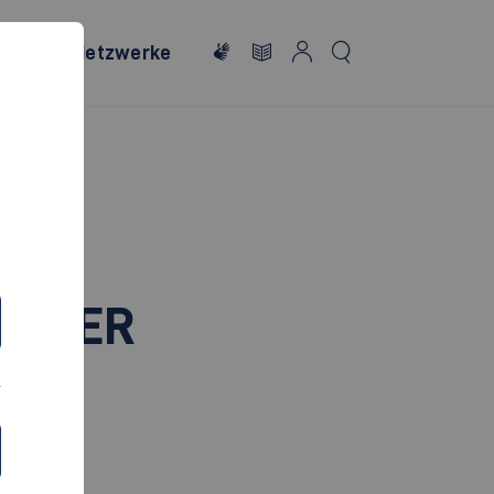
onales
Netzwerke
EILER