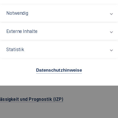
pus Göppingen
Notwendig
m: G 01.302
ert-Bosch-Straße 1
Externe Inhalte
37 Göppingen
Statistik
49 7161 679-1142
Datenschutzhinweise
lässigkeit und Prognostik (IZP)