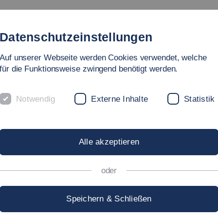
Studium
Hochschule
Forschung
Internati
Datenschutzeinstellungen
Auf unserer Webseite werden Cookies verwendet, welche
für die Funktionsweise zwingend benötigt werden.
Notwendig
Externe Inhalte
Statistik
aschinen und Systeme
ROF. DR.-ING.
PETER Z
Alle akzeptieren
oder
eter.Zeiler[at]hs-esslingen.de
Speichern & Schließen
chrift