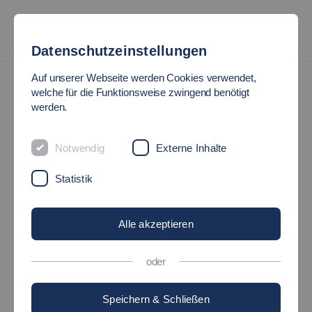
Datenschutzeinstellungen
Projekt HE-Personal
Programm
Auf unserer Webseite werden Cookies verwendet,
welche für die Funktionsweise zwingend benötigt
PROGRAMM HE-PERSONAL
werden.
Das BMFTR-Projekt "FH-Personal" an der
Notwendig
Externe Inhalte
Hochschule Esslingen
Statistik
Alle akzeptieren
oder
Speichern & Schließen