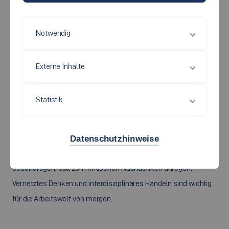
Notwendig
Horizont erweitern -
Externe Inhalte
Orientierung finden
Statistik
Das Studium Generale ist ein allgemeinbildendes Angebot der
Hochschule Esslingen. Die Möglichkeit, in andere Themen
Datenschutzhinweise
hinein zu schnuppern und sich mit übergeordneten Themen zu
beschäftigen, soll zum kritischen Nachdenken anregen.
Vernetztes Denken und interdisziplinäres Handeln sind wichtig
für die Arbeitswelt von morgen.