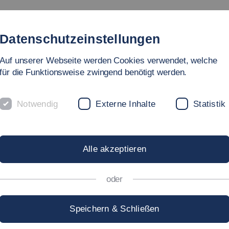
Studium
Hochschule
Forschung
Internati
Datenschutzeinstellungen
Auf unserer Webseite werden Cookies verwendet, welche
Studium Generale
Öffentliche Vortragsreihe
Rückblicke
für die Funktionsweise zwingend benötigt werden.
Notwendig
Externe Inhalte
Statistik
KE STUDIUM G
Alle akzeptieren
oder
eränderung"
Speichern & Schließen