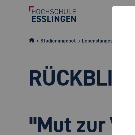
Studienangebot
Lebenslanges Lernen
RÜCKBLIC
"Mut zur V