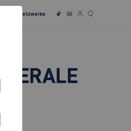
onales
Netzwerke
ENERALE