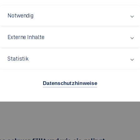
Notwendig
Externe Inhalte
ibt uns voran, lässt uns wachsen und ist unverzichtbar für 
mehr denn je den Mut, vertraute Pfade zu verlassen, neue
en und nachhaltigen Welt zu leben.
Statistik
Datenschutzhinweise