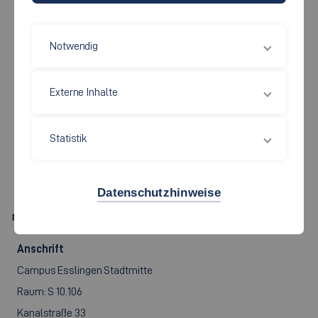
Notwendig
Maschinen und Systeme
Externe Inhalte
PROF. DR.-ING.
STEFFEN
Statistik
GREULING
Datenschutzhinweise
Steffen.Greuling[at]hs-esslingen.de
Anschrift
Campus Esslingen Stadtmitte
Raum: S 10.106
Kanalstraße 33