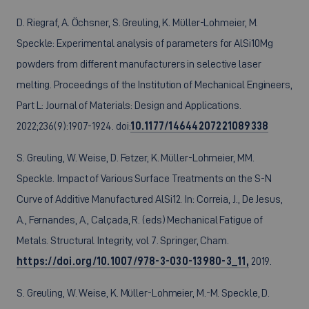
D. Riegraf, A. Öchsner, S. Greuling, K. Müller-Lohmeier, M.
Speckle: Experimental analysis of parameters for AlSi10Mg
powders from different manufacturers in selective laser
melting. Proceedings of the Institution of Mechanical Engineers,
Part L: Journal of Materials: Design and Applications.
2022;236(9):1907-1924. doi:
10.1177/14644207221089338
S. Greuling, W. Weise, D. Fetzer, K. Müller-Lohmeier, MM.
Speckle. Impact of Various Surface Treatments on the S-N
Curve of Additive Manufactured AlSi12. In: Correia, J., De Jesus,
A., Fernandes, A., Calçada, R. (eds) Mechanical Fatigue of
Metals. Structural Integrity, vol 7. Springer, Cham.
https://doi.org/10.1007/978-3-030-13980-3_11,
2019.
S. Greuling, W. Weise, K. Müller-Lohmeier, M.-M. Speckle, D.