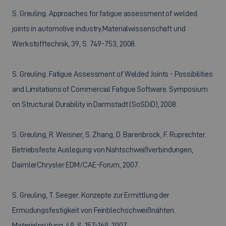
S. Greuling. Approaches for fatigue assessment of welded
joints in automotive industry.Materialwissenschaft und
Werkstofftechnik, 39, S. 749-753, 2008.
S. Greuling. Fatigue Assessment of Welded Joints - Possibilities
and Limitations of Commercial Fatigue Software. Symposium
on Structural Durability in Darmstadt (SoSDiD), 2008.
S. Greuling, R. Weisner, S. Zhang, D. Barenbrock, F. Ruprechter.
Betriebsfeste Auslegung von Nahtschweißverbindungen,
DaimlerChrysler EDM/CAE-Forum, 2007.
S. Greuling, T. Seeger. Konzepte zur Ermittlung der
Ermüdungsfestigkeit von Feinblechschweißnähten.
Materialprüfung, 49, S. 157-169, 2007.