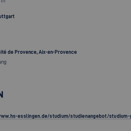
rin
uttgart
sité de Provence, Aix-en-Provence
gang
N
www.hs-esslingen.de/studium/studienangebot/studium-