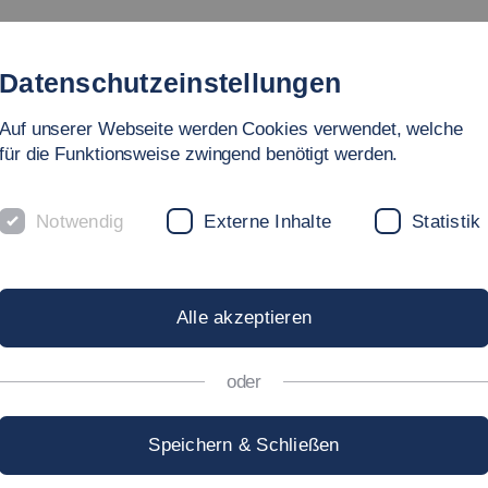
Studium
Hochschule
Forschung
Internati
Datenschutzeinstellungen
Auf unserer Webseite werden Cookies verwendet, welche
für die Funktionsweise zwingend benötigt werden.
Notwendig
Externe Inhalte
Statistik
eferat Kommunikation
ATHALIE ANDRIES,
M.
Alle akzeptieren
oder
ellvertretende Leiterin: Referat
Speichern & Schließen