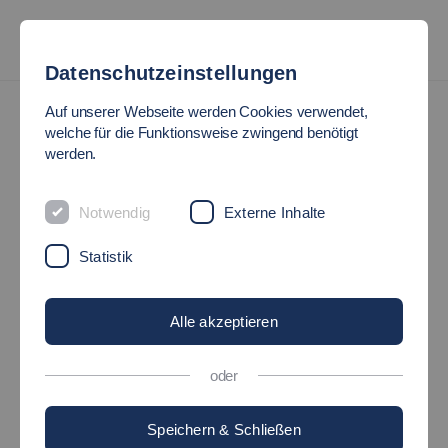
Datenschutzeinstellungen
Forschungsbereiche
IIS - Institut für Intelligente Systeme
Auf unserer Webseite werden Cookies verwendet,
IIS - Unser Profil
welche für die Funktionsweise zwingend benötigt
werden.
Unser Profil
Notwendig
Externe Inhalte
Statistik
Arbeitsschwerpunkte
Alle akzeptieren
Institutsleitung
oder
Professorinnen und Professoren
Speichern & Schließen